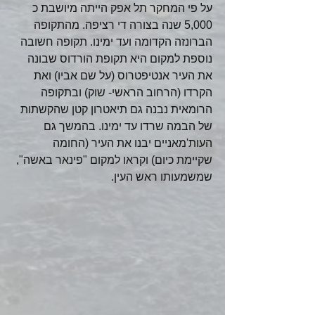
על פי המחקר תל אפק הייתה מיושבת כ 
5,000 שנה בצורה די רציפה. מהתקופה 
הברונזה הקדומה ועד ימינו. תקופה חשובה 
נוספת למקום היא תקופת הורדוס שבונה 
את העיר אנטיפטרוס (על שם אביו) ואת 
הקרדו (הרחוב הראשי- שוק) ובתקופה 
הרומאית נבנה גם תיאטרון קטן שהקשתות 
של הבמה שרדו עד ימינו. בהמשך גם 
העות'מאניים יבנו את העיר (החומה 
שקיימת כיום) וקראו למקום "פינאר באשה", 
שמשמעותו ראש העין.  