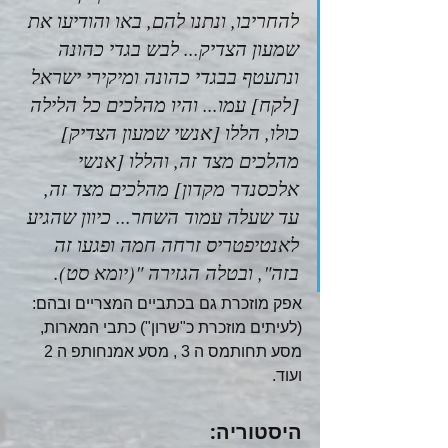
להחריבו, ונתנו להם, באו והודיעו את 
שמעון הצדיק... לבש בגדי כהונה 
ונתעטף בבגדי כהונה ומיקירי ישראל 
[לקח] עמו... והיו מהלכים כל הלילה 
כולו, הללו [אנשי שמעון הצדיק] 
מהלכים מצד זה, והללו [אנשי 
אלכסנדר מקדון] מהלכים מצד זה, 
עד שעלה עמוד השחר... כיוון שהגיע 
לאנטיפטריס זרחה חמה ופגעו זה 
בזה", ובטלה הגזירה "(יומא סט).
אפק מוזכרת גם בכתביים המצריים ובהם: 
(לעיתים מוזכרת כ"שרון") כתבי המארות, 
מסע תחותמס ה 3 , מסע אמנחותפ ה 2 
ועוד. 
היסטוריה: