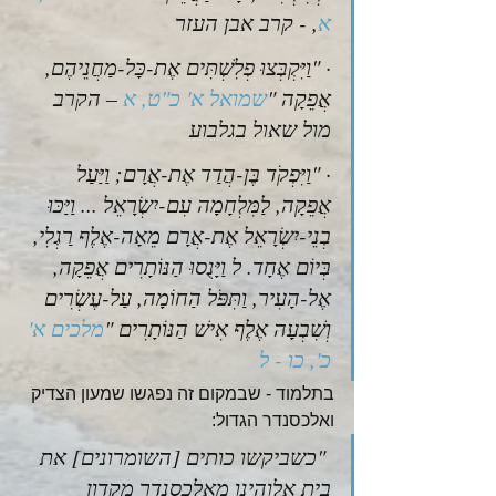
א
, - קרב אבן העזר
· "וַיִּקְבְּצוּ פְלִשְׁתִּים אֶת-כָּל-מַחֲנֵיהֶם, 
אֲפֵקָה "
שמואל א'
כ"ט, א
 – הקרב 
מול שאול בגלבוע
· "וַיִּפְקֹד בֶּן-הֲדַד אֶת-אֲרָם; וַיַּעַל 
אֲפֵקָה, לַמִּלְחָמָה עִם-יִשְׂרָאֵל ... וַיַּכּוּ 
בְנֵי-יִשְׂרָאֵל אֶת-אֲרָם מֵאָה-אֶלֶף רַגְלִי, 
בְּיוֹם אֶחָד. ל וַיָּנֻסוּ הַנּוֹתָרִים אֲפֵקָה, 
אֶל-הָעִיר, וַתִּפֹּל הַחוֹמָה, עַל-עֶשְׂרִים 
וְשִׁבְעָה אֶלֶף אִישׁ הַנּוֹתָרִים "
מלכים א'
כ', כו - ל
בתלמוד - שבמקום זה נפגשו שמעון הצדיק 
ואלכסנדר הגדול:
 "כשביקשו כותים [השומרונים] את 
בית אלוהינו מאלכסנדר מקדון 