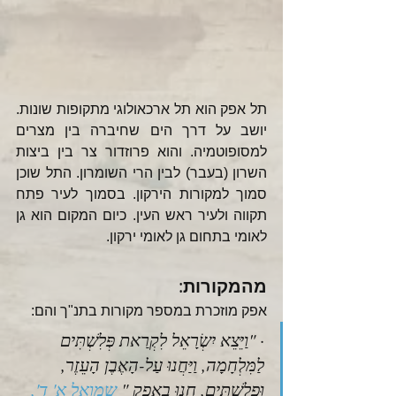
תל אפק הוא תל ארכאולוגי מתקופות שונות. 
יושב על דרך הים שחיברה בין מצרים 
למסופוטמיה. והוא פרוזדור צר בין ביצות 
השרון (בעבר) לבין הרי השומרון. התל שוכן 
סמוך למקורות הירקון. בסמוך לעיר פתח 
תקווה ולעיר ראש העין. כיום המקום הוא גן 
לאומי בתחום גן לאומי ירקון. 
מהמקורות
: 
אפק מוזכרת במספר מקורות בתנ"ך והם:
· "וַיֵּצֵא יִשְׂרָאֵל לִקְרַאת פְּלִשְׁתִּים 
לַמִּלְחָמָה, וַיַּחֲנוּ עַל-הָאֶבֶן הָעֵזֶר, 
וּפְלִשְׁתִּים, חָנוּ בַאֲפֵק " 
שמואל א'
ד', 